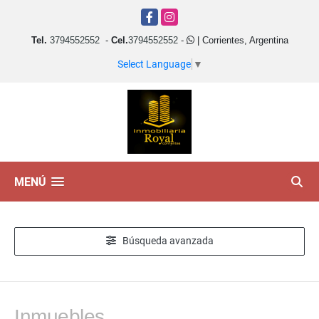
Facebook
Instagram
Tel.
3794552552
-
Cel.
3794552552
-
| Corrientes, Argentina
Select Language
▼
MENÚ
Búsqueda avanzada
Inmuebles