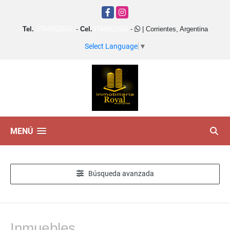
Facebook
Instagram
Tel.
3794552552
-
Cel.
3794552552
-
| Corrientes, Argentina
Select Language
▼
MENÚ
Búsqueda avanzada
Inmuebles