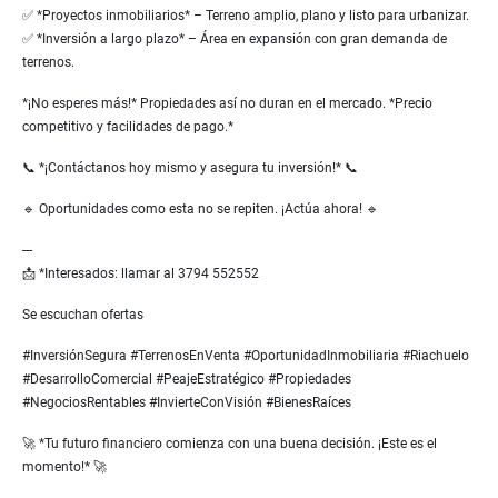
✅ *Proyectos inmobiliarios* – Terreno amplio, plano y listo para urbanizar.
✅ *Inversión a largo plazo* – Área en expansión con gran demanda de
terrenos.
*¡No esperes más!* Propiedades así no duran en el mercado. *Precio
competitivo y facilidades de pago.*
📞 *¡Contáctanos hoy mismo y asegura tu inversión!* 📞
🔹 Oportunidades como esta no se repiten. ¡Actúa ahora! 🔹
---
📩 *Interesados: llamar al 3794 552552
Se escuchan ofertas
#InversiónSegura #TerrenosEnVenta #OportunidadInmobiliaria #Riachuelo
#DesarrolloComercial #PeajeEstratégico #Propiedades
#NegociosRentables #InvierteConVisión #BienesRaíces
🚀 *Tu futuro financiero comienza con una buena decisión. ¡Este es el
momento!* 🚀