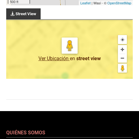
500 ft
Leaflet
| Wasi - ©
OpenStreetMap
Street View
Ver Ubicación
en
street view
QUIÉNES SOMOS