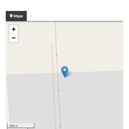
Mapa
+
−
200 m