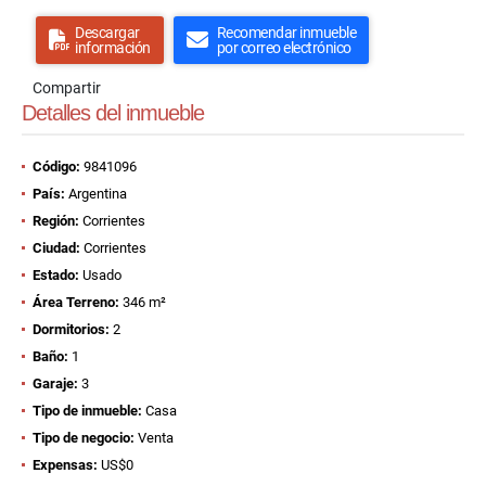
Descargar
Recomendar inmueble
información
por correo electrónico
Compartir
Detalles del inmueble
Código:
9841096
País:
Argentina
Región:
Corrientes
Ciudad:
Corrientes
Estado:
Usado
Área Terreno:
346 m²
Dormitorios:
2
Baño:
1
Garaje:
3
Tipo de inmueble:
Casa
Tipo de negocio:
Venta
Expensas:
US$0