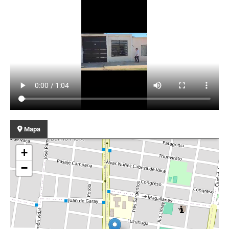
Mapa
+
−