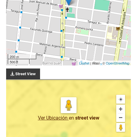
200 m
500 ft
Leaflet
| Wasi - ©
OpenStreetMap
Street View
Ver Ubicación
en
street view