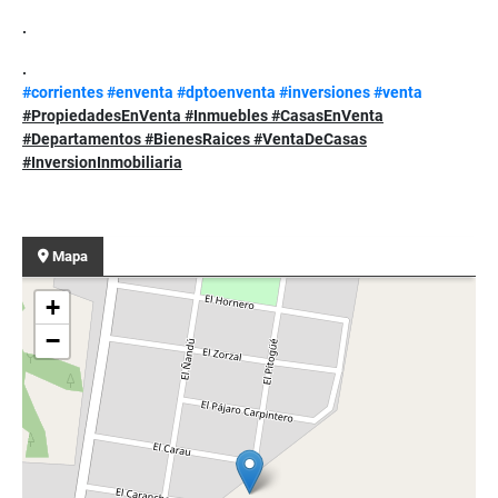
.
.
#corrientes
#enventa
#dptoenventa
#inversiones
#venta
#PropiedadesEnVenta #Inmuebles #CasasEnVenta
#Departamentos #BienesRaices #VentaDeCasas
#InversionInmobiliaria
Mapa
+
−