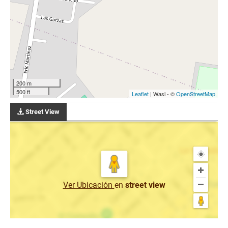
200 m
500 ft
Leaflet
| Wasi - ©
OpenStreetMap
Street View
Ver Ubicación
en
street view