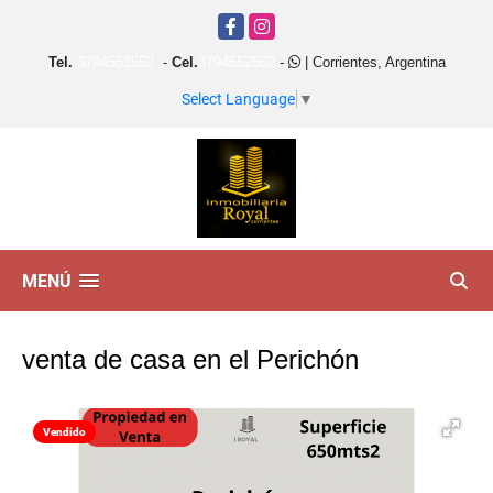
Facebook
Instagram
Tel.
3794552552
-
Cel.
3794552552
-
| Corrientes, Argentina
Select Language
▼
MENÚ
venta de casa en el Perichón
Vendido