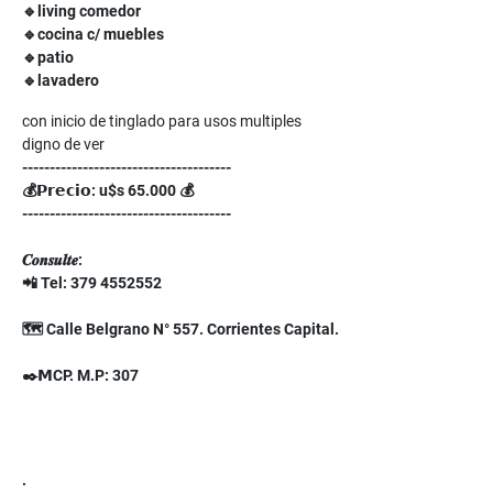
🔹
living comedor
🔹
cocina c/ muebles
🔹
patio
🔹
lavadero
con inicio de tinglado para usos multiples
digno de ver
--------------------------------------
💰
𝗣𝗿𝗲𝗰𝗶𝗼
: u$s 65.000
💰
--------------------------------------
𝑪𝒐𝒏𝒔𝒖𝒍𝒕𝒆
:
📲
Tel: 379 4552552
🗺
Calle Belgrano N° 557. Corrientes Capital.
✒
𝗠
CP
. M.P: 307
.