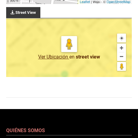
500 ft
Leaflet
| Wasi - ©
OpenStreetMap
Street View
Ver Ubicación
en
street view
QUIÉNES SOMOS