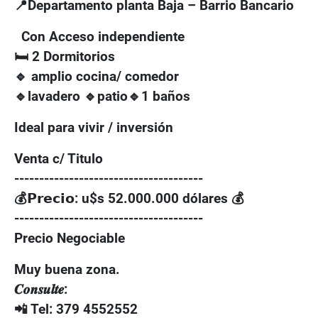
📍
Departamento planta Baja – Barrio Bancario
Con Acceso independiente
🛏
2 Dormitorios
🔹
amplio cocina
/ comedor
🔹
lavadero
🔹
patio
🔹
1
baños
Ideal para vivir / inversión
Venta c/ Titulo
--------------------------------------
💰
𝗣𝗿𝗲𝗰𝗶𝗼
: u$s 52.000.000 dólares
💰
--------------------------------------
Precio Negociable
Muy buena zona.
𝑪𝒐𝒏𝒔𝒖𝒍𝒕𝒆
:
📲
Tel: 379 4552552