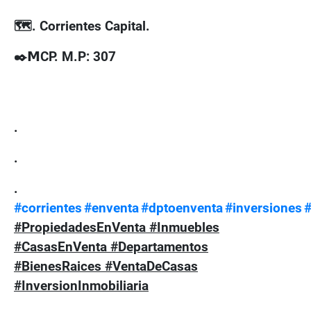
🗺
. Corrientes Capital.
✒
𝗠
CP
. M.P: 307
.
.
.
#corrientes
#enventa
#dptoenventa
#inversiones
#
#PropiedadesEnVenta #Inmuebles
#CasasEnVenta #Departamentos
#BienesRaices #VentaDeCasas
#InversionInmobiliaria